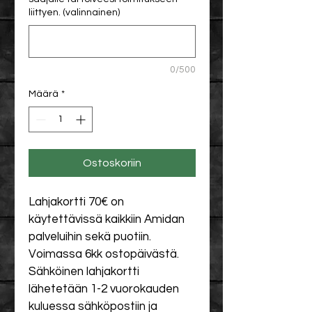
liittyen. (valinnainen)
0/500
Määrä
*
Ostoskoriin
Lahjakortti 70€ on 
käytettävissä kaikkiin Amidan 
palveluihin sekä puotiin. 
Voimassa 6kk ostopäivästä. 
Sähköinen lahjakortti 
lähetetään 1-2 vuorokauden 
kuluessa sähköpostiin ja 