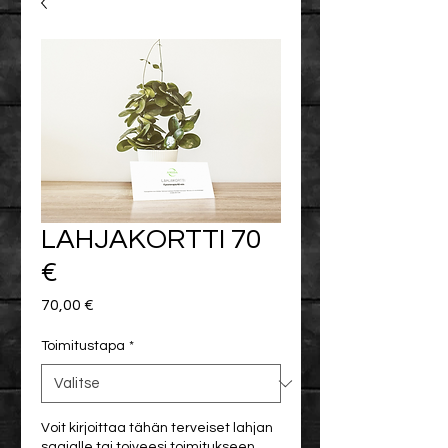
LAHJAKORTTI 70
€
Hinta
70,00 €
Toimitustapa
*
Voit kirjoittaa tähän terveiset lahjan
saajalle tai toiveesi toimitukseen