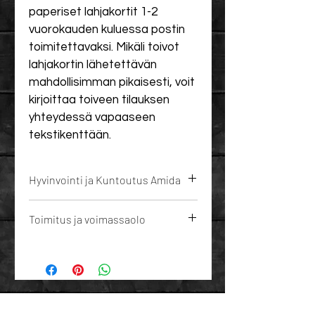
paperiset lahjakortit 1-2 
vuorokauden kuluessa postin 
toimitettavaksi. Mikäli toivot 
lahjakortin lähetettävän 
mahdollisimman pikaisesti, voit 
kirjoittaa toiveen tilauksen 
yhteydessä vapaaseen 
tekstikenttään.
Hyvinvointi ja Kuntoutus Amida
Tervetuloa Hyvinvointi ja Kuntoutus 
Toimitus ja voimassaolo
Amidan verkkokauppaan!
Verkkokaupastamme voit ostaa 
PDF -muotoinen lahjakortti 
lahjakortteja, maksaa palvelusi 
sähköpostiin: 0 EUR
etukäteen tai ostaa liput 
Tyylikäs paperinen lahjakortti ja 
tapahtumiimme ja 
kirjekuori postitettuna: 5 EUR
ryhmäliikuntaamme.
Lahjakorttimme ovat voimassa 