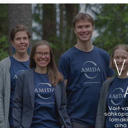
V
Voit v
sähköpos
lomakk
aina