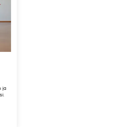
 ja
i.