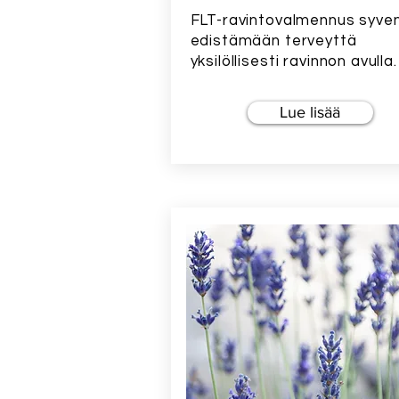
FLT-ravintovalmennus syve
edistämään terveyttä
yksilöllisesti ravinnon avulla.
Lue lisää