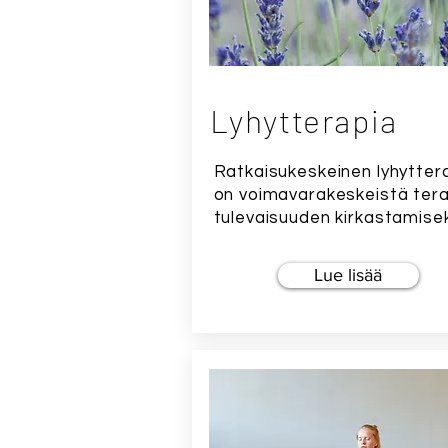
Lyhytterapia
Ratkaisukeskeinen lyhytter
on voimavarakeskeistä ter
tulevaisuuden kirkastamisek
Lue lisää