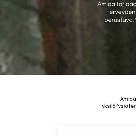
Amida tarjoaa 
terveyden
perustuva. 
Amida 
yksilöfysiote