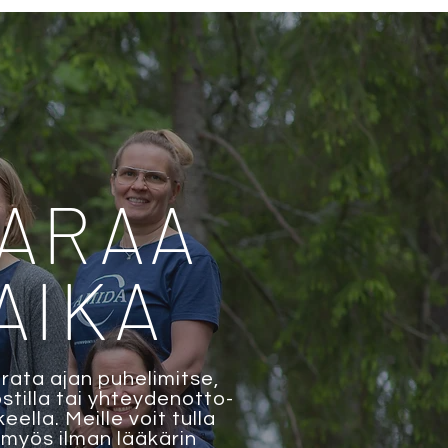
ARAA
AIKA
arata ajan puhelimitse,
tilla tai yhteydenotto-
eella. Meille voit tulla
 myös ilman lääkärin