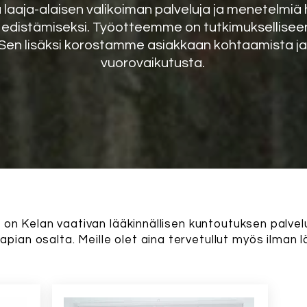
laaja-alaisen valikoiman palveluja ja menetelmiä h
 edistämiseksi. Työotteemme on tutkimuksellisee
Sen lisäksi korostamme asiakkaan kohtaamista ja 
vuorovaikutusta.
on Kelan vaativan lääkinnällisen kuntoutuksen palvel
rapian osalta. Meille olet aina tervetullut myös ilman l