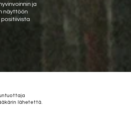
yvinvoinnin ja
n näyttöön
positiivista
untuottaja
ääkärin lähetettä.