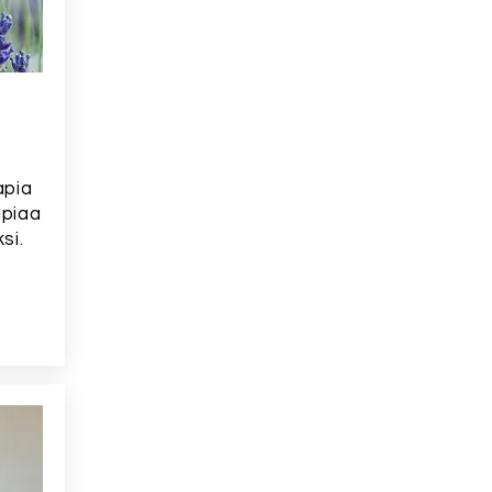
apia
apiaa
si.