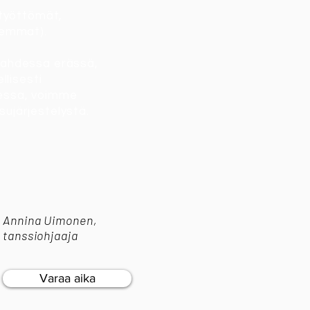
 työttömät,
hemmat).
kahdessa erässä,
llisesti
eessa, voimme
ujärjestelystä.
Annina Uimonen,
tanssiohjaaja
Varaa aika