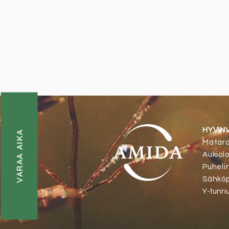
HYVIN
VARAA AIKA
Matara
Aukiol
Puheli
Sähköp
Y-tunnu