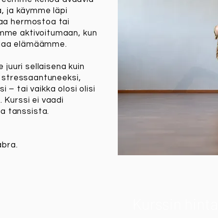
ia, ja käymme läpi
taa hermostoa tai
ämme aktivoitumaan, kun
giaa elämäämme.
e juuri sellaisena kuin
en stressaantuneeksi,
 – tai vaikka olosi olisi
. Kurssi ei vaadi
 tanssista.
bra.
Kurssin hinta