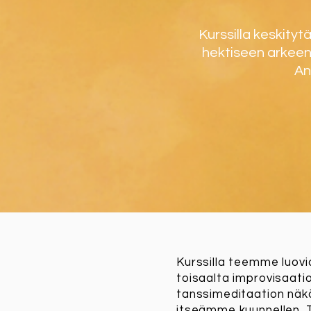
Kurssilla keskityt
hektiseen arkeen
An
Kurssilla teemme luovi
toisaalta improvisaatio
tanssimeditaation näk
itseämme kuunnellen.