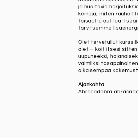
ja huoltavia harjoituks
keinoja, miten rauhoit
toisaalta auttaa itse
tarvitsemme lisäener
Olet tervetullut kurssill
olet – koit itsesi sitt
uupuneeksi, hajanaiseksi
valmiiksi tasapainoinen
aikaisempaa kokemusta
Ajankohta
Abracadabra abracada