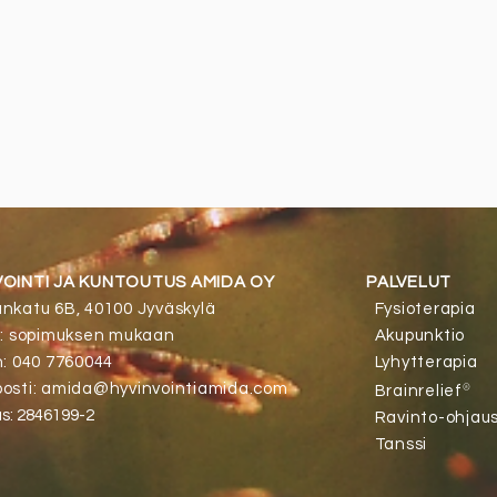
VOINTI JA
KUNTOUTUS AMIDA OY
PALVELUT
nkatu 6B, 40100 Jyväskylä
Fysioterapia
o: sopimuksen mukaan
Akupunktio
n: 040 7760044
Lyhytterapia
®
osti: amida@hyvinvointiamida.com
Brainrelief
s: 2846199-2
Ravinto-ohjau
Tanssi