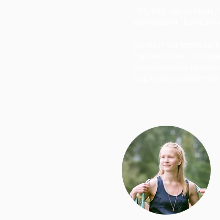
75€/68€ (opiskelijat,
eläkeläiset, kotivan
Kurssin voi maksaa 
tai mikäli elät taloude
haastavassa tilant
sopia sopivasta maks