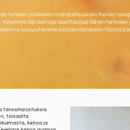
ään tanssin ja liikkeen mahdollisuuksiin tuoda ta
. Käymme läpi keinoja asettautua tähän hetkeen
namme luovuutemme loistaa läsnäolon tilasta käs
a tanssiharjoituksia
n, toisaalta
ökulmasta, kehoa ja
 Teemme kehoa avaavia