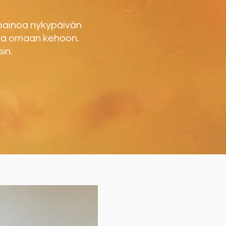
sapainoa nykypäivän
 ja omaan kehoon.
in.